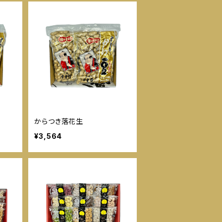
からつき落花生
¥3,564