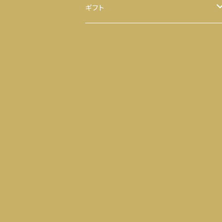
ほうじ茶
八千代 八福神のり
ギフト
ティーバッグ
お茶
ヒモ付き
【袋】
粉末茶
のり
ヒモ無し
【缶】
抹茶
お茶 と のり
ティーバッグ
落花生
せんべい