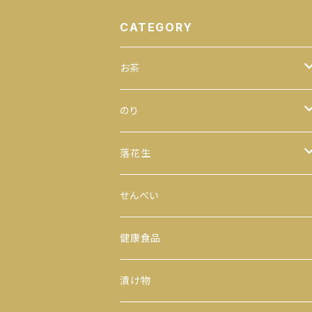
CATEGORY
お茶
緑茶
のり
100ｇ
玄米茶
全型
落花生
200ｇ
茎茶
手巻のり
からつき
せんべい
300ｇ
玉露
おにぎりのり
平袋（中袋サイズ）
健康食品
500ｇ
番茶
カットのり
一期一会（小袋サイズ）
漬け物
缶入り