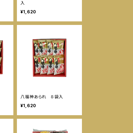
入
¥1,620
八福神あられ ８袋入
¥1,620