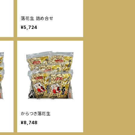
落花生 詰め合せ
¥5,724
からつき落花生
¥8,748