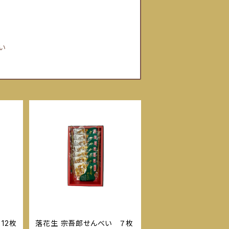
い
12枚
落花生 宗吾郎せんべい ７枚