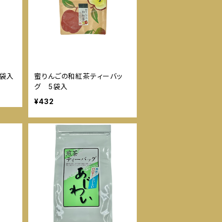
7袋入
蜜りんごの和紅茶ティーバッ
グ 5袋入
¥432