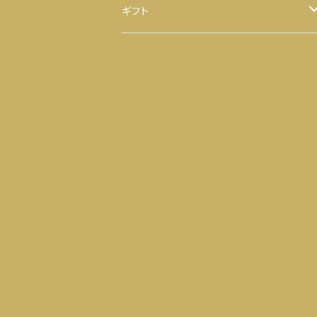
ほうじ茶
八千代 八福神のり
ギフト
ティーバッグ
お茶
ヒモ付き
【袋】
粉末茶
のり
ヒモ無し
【缶】
抹茶
お茶 と のり
ティーバッグ
落花生
せんべい