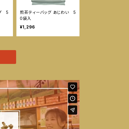
グ 5
煎茶ティーバッグ あじわい 5
0袋入
¥1,296