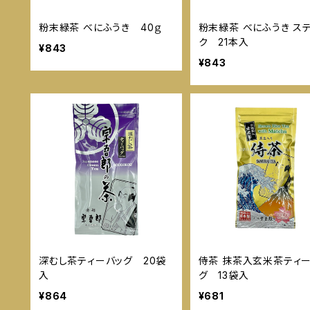
粉末緑茶 べにふうき 40ｇ
粉末緑茶 べにふうき ス
ク 21本入
¥843
¥843
深むし茶ティーバッグ 20袋
侍茶 抹茶入玄米茶ティ
入
グ 13袋入
¥864
¥681