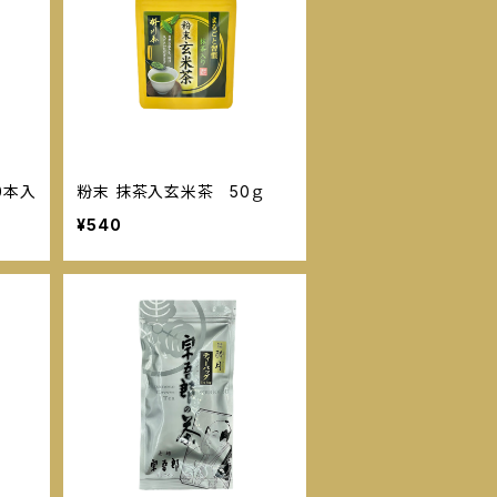
0本入
粉末 抹茶入玄米茶 50ｇ
¥540