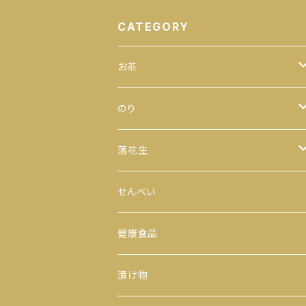
CATEGORY
お茶
緑茶
のり
100ｇ
玄米茶
全型
落花生
200ｇ
茎茶
手巻のり
からつき
せんべい
300ｇ
玉露
おにぎりのり
平袋（中袋サイズ）
健康食品
500ｇ
番茶
カットのり
一期一会（小袋サイズ）
漬け物
缶入り