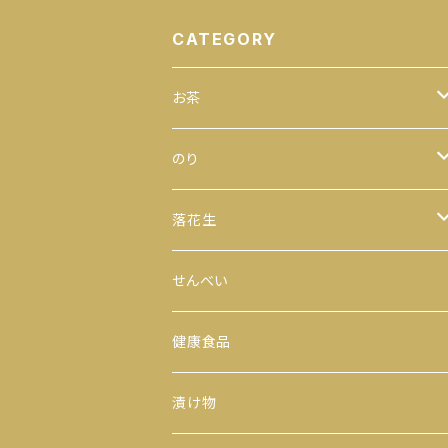
CATEGORY
お茶
緑茶
のり
100ｇ
玄米茶
全型
落花生
200ｇ
茎茶
手巻のり
からつき
せんべい
300ｇ
玉露
おにぎりのり
平袋（中袋サイズ）
健康食品
500ｇ
番茶
カットのり
一期一会（小袋サイズ）
漬け物
缶入り