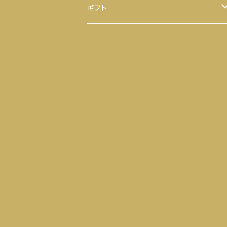
ほうじ茶
八千代 八福神のり
ギフト
ティーバッグ
お茶
ヒモ付き
【袋】
粉末茶
のり
ヒモ無し
【缶】
抹茶
お茶 と のり
ティーバッグ
落花生
せんべい