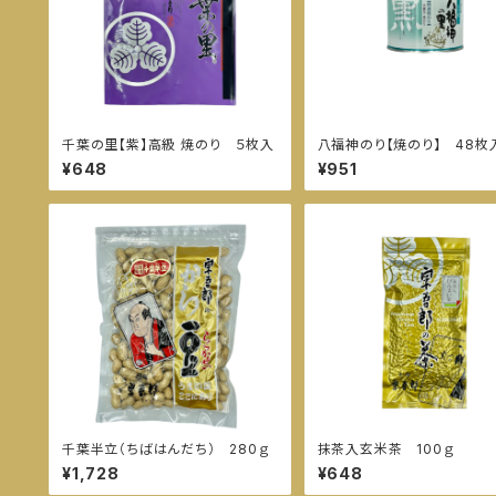
千葉の里【紫】高級 焼のり ５枚入
八福神のり【焼のり】 48枚
¥648
¥951
千葉半立（ちばはんだち） 280ｇ
抹茶入玄米茶 100ｇ
¥1,728
¥648