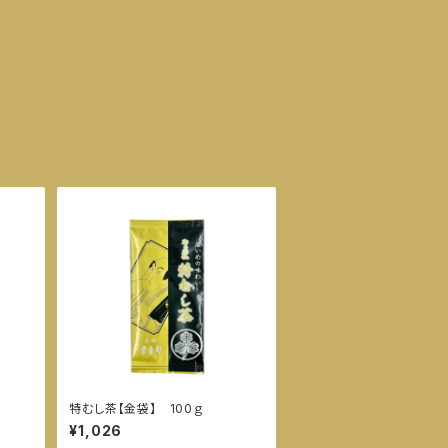
特むし茶【金袋】 100ｇ
¥1,026