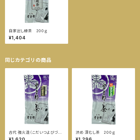
自家出し緑茶 200ｇ
¥1,404
同じカテゴリの商品
古代 強火造（こだいつよびづく
渋め 深むし茶 200ｇ
り） 200ｇ
¥1,620
¥1,296