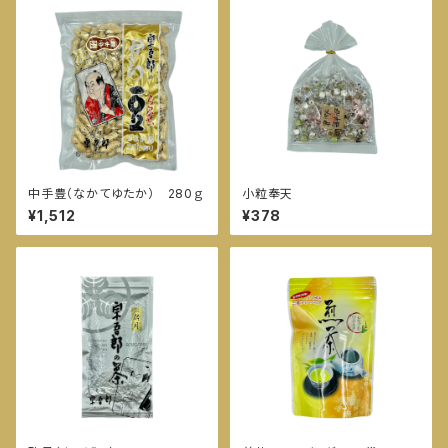
中手豊（なかてゆたか） 280ｇ
小粒奉天
¥1,512
¥378