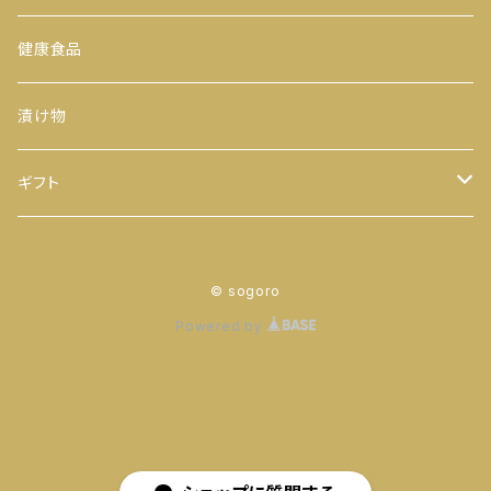
300ｇ
玉露
おにぎりのり
平袋（中袋サイズ）
健康食品
500ｇ
番茶
カットのり
一期一会（小袋サイズ）
漬け物
缶入り
ほうじ茶
八千代 八福神のり
ギフト
ティーバッグ
お茶
© sogoro
ヒモ付き
【袋】
粉末茶
のり
Powered by
ヒモ無し
【缶】
抹茶
お茶 と のり
ティーバッグ
落花生