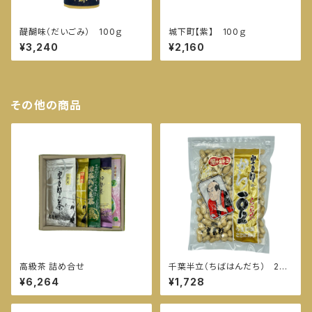
醍醐味（だいごみ） 100ｇ
城下町【紫】 100ｇ
¥3,240
¥2,160
その他の商品
高級茶 詰め合せ
千葉半立（ちばはんだち） 280
ｇ
¥6,264
¥1,728