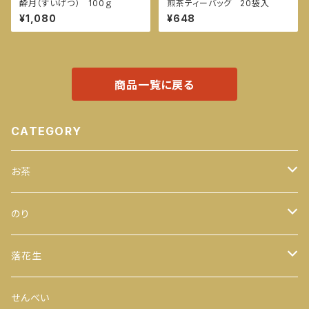
酔月（すいげつ） 100ｇ
煎茶ティーバッグ 20袋入
¥1,080
¥648
商品一覧に戻る
CATEGORY
お茶
緑茶
のり
100ｇ
玄米茶
全型
落花生
200ｇ
茎茶
手巻のり
からつき
せんべい