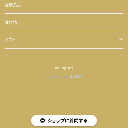
300ｇ
玉露
おにぎりのり
平袋（中袋サイズ）
健康食品
500ｇ
番茶
カットのり
一期一会（小袋サイズ）
漬け物
缶入り
ほうじ茶
八千代 八福神のり
ギフト
ティーバッグ
お茶
© sogoro
ヒモ付き
【袋】
粉末茶
のり
Powered by
ヒモ無し
【缶】
抹茶
お茶 と のり
ティーバッグ
落花生
ショップに質問する
せんべい