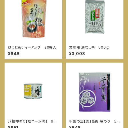
ほうじ茶ティーバッグ 20袋入
業務用 深むし茶 500ｇ
¥648
¥3,003
八福神のり【塩コーン味】 60
千葉の里【紫】高級 焼のり ５
枚入
枚入
¥951
¥648