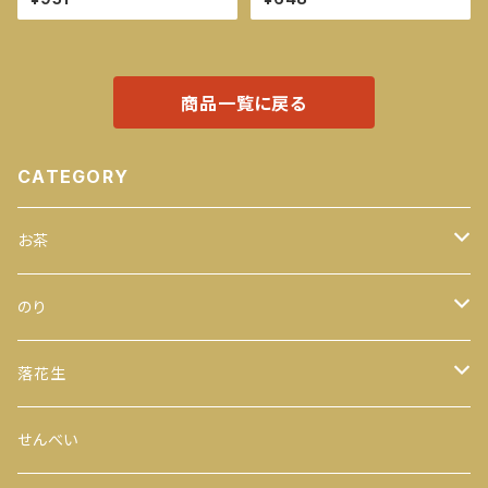
商品一覧に戻る
CATEGORY
お茶
緑茶
のり
100ｇ
玄米茶
全型
落花生
200ｇ
茎茶
手巻のり
からつき
せんべい