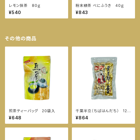
レモン抹茶 80ｇ
粉末緑茶 べにふうき 40ｇ
¥540
¥843
その他の商品
煎茶ティーバッグ 20袋入
千葉半立（ちばはんだち） 120
ｇ
¥648
¥864