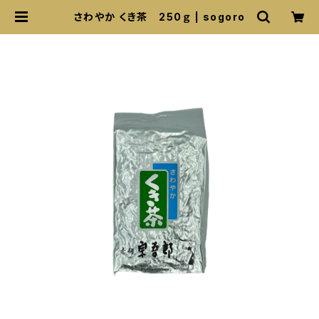
さわやか くき茶 250ｇ | sogoro