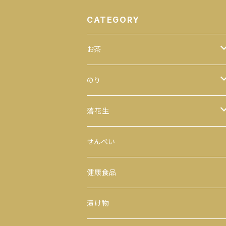
CATEGORY
お茶
緑茶
のり
100ｇ
玄米茶
全型
落花生
200ｇ
茎茶
手巻のり
からつき
せんべい
300ｇ
玉露
おにぎりのり
平袋（中袋サイズ）
健康食品
500ｇ
番茶
カットのり
一期一会（小袋サイズ）
漬け物
缶入り