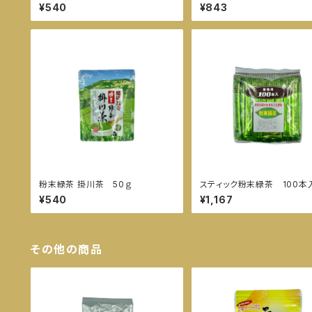
¥540
¥843
粉末緑茶 掛川茶 50ｇ
スティック粉末緑茶 100本
¥540
¥1,167
その他の商品