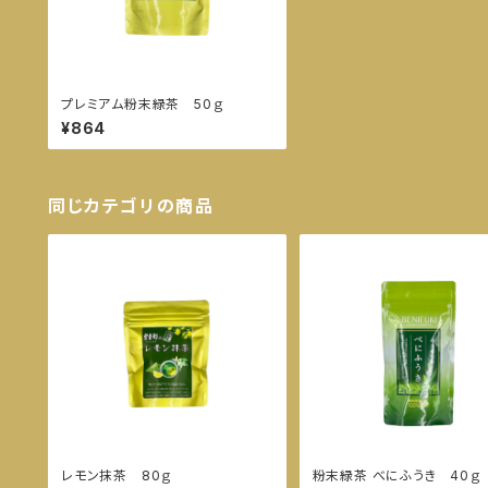
プレミアム粉末緑茶 50ｇ
¥864
同じカテゴリの商品
レモン抹茶 80ｇ
粉末緑茶 べにふうき 40ｇ