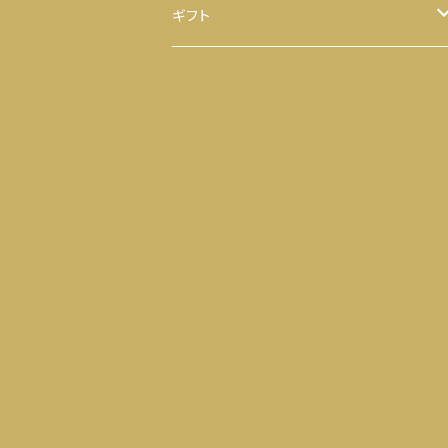
ほうじ茶
八千代 八福神のり
ギフト
ティーバッグ
お茶
ヒモ付き
【袋】
粉末茶
のり
ヒモ無し
【缶】
抹茶
お茶 と のり
ティーバッグ
落花生
せんべい