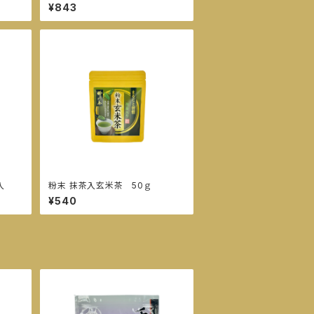
1本入
¥843
入
粉末 抹茶入玄米茶 50ｇ
¥540