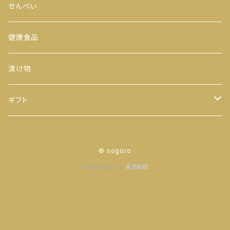
200ｇ
茎茶
手巻のり
からつき
せんべい
300ｇ
玉露
おにぎりのり
平袋（中袋サイズ）
健康食品
500ｇ
番茶
カットのり
一期一会（小袋サイズ）
漬け物
缶入り
ほうじ茶
八千代 八福神のり
ギフト
ティーバッグ
お茶
© sogoro
ヒモ付き
【袋】
粉末茶
のり
Powered by
ヒモ無し
【缶】
抹茶
お茶 と のり
ティーバッグ
落花生