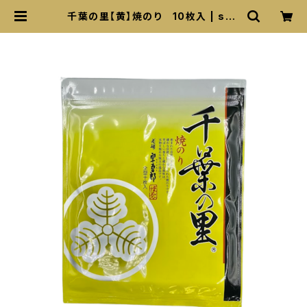
千葉の里【黄】焼のり 10枚入 | sog
oro