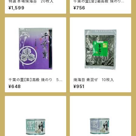
特選 本場焼海苔 20枚入
千葉の里【金】最高級 焼のり
５枚入
¥1,599
¥756
千葉の里【紫】高級 焼のり ５
焼海苔 青混ぜ 10枚入
枚入
¥648
¥951