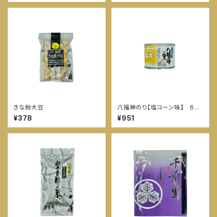
きな粉大豆
八福神のり【塩コーン味】 60
枚入
¥378
¥951