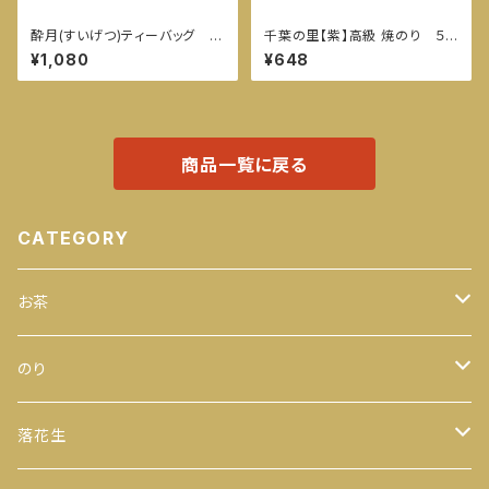
酔月(すいげつ)ティーバッグ 15
千葉の里【紫】高級 焼のり ５
袋入
枚入
¥1,080
¥648
商品一覧に戻る
CATEGORY
お茶
緑茶
のり
100ｇ
玄米茶
全型
落花生