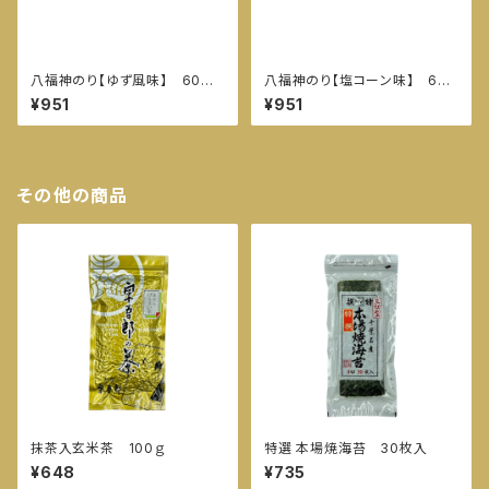
八福神のり【ゆず風味】 60枚
八福神のり【塩コーン味】 60
入
枚入
¥951
¥951
その他の商品
抹茶入玄米茶 100ｇ
特選 本場焼海苔 30枚入
¥648
¥735