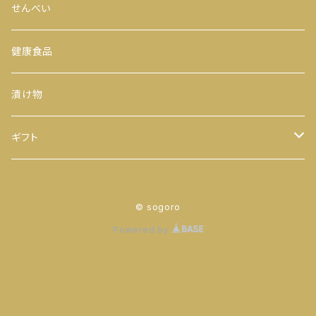
200ｇ
茎茶
手巻のり
からつき
せんべい
300ｇ
玉露
おにぎりのり
平袋（中袋サイズ）
健康食品
500ｇ
番茶
カットのり
一期一会（小袋サイズ）
漬け物
缶入り
ほうじ茶
八千代 八福神のり
ギフト
ティーバッグ
お茶
© sogoro
ヒモ付き
【袋】
粉末茶
のり
Powered by
ヒモ無し
【缶】
抹茶
お茶 と のり
ティーバッグ
落花生