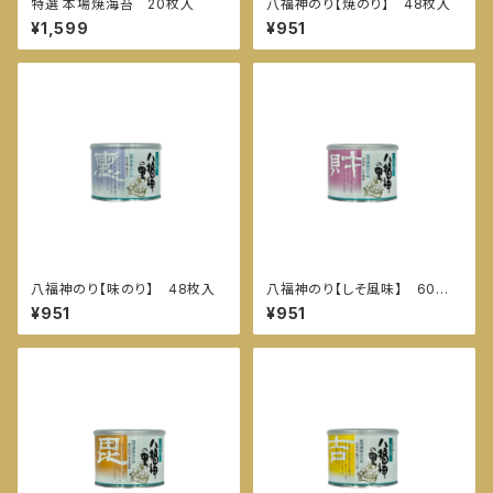
特選 本場焼海苔 20枚入
八福神のり【焼のり】 48枚入
¥1,599
¥951
八福神のり【味のり】 48枚入
八福神のり【しそ風味】 60枚
入
¥951
¥951