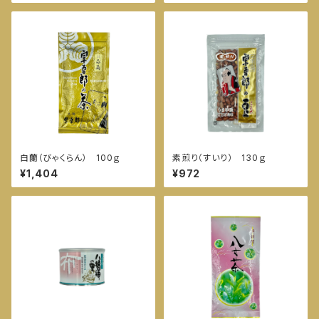
白蘭（びゃくらん） 100ｇ
素煎り（すいり） 130ｇ
¥1,404
¥972