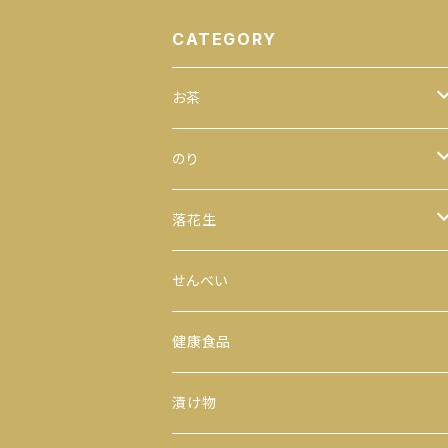
CATEGORY
お茶
緑茶
のり
100ｇ
玄米茶
全型
落花生
200ｇ
茎茶
手巻のり
からつき
せんべい
300ｇ
玉露
おにぎりのり
平袋（中袋サイズ）
健康食品
500ｇ
番茶
カットのり
一期一会（小袋サイズ）
漬け物
缶入り