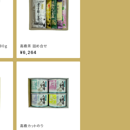
80ｇ
高級茶 詰め合せ
¥6,264
高級カットのり