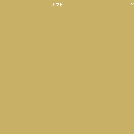
ほうじ茶
八千代 八福神のり
ギフト
ティーバッグ
お茶
ヒモ付き
【袋】
粉末茶
のり
ヒモ無し
【缶】
抹茶
お茶 と のり
ティーバッグ
落花生
せんべい