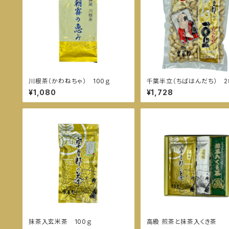
川根茶（かわねちゃ） 100ｇ
千葉半立（ちばはんだち） 2
¥1,080
¥1,728
抹茶入玄米茶 100ｇ
高級 煎茶と抹茶入くき茶