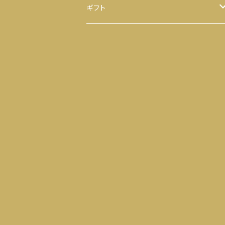
ほうじ茶
八千代 八福神のり
ギフト
ティーバッグ
お茶
ヒモ付き
【袋】
粉末茶
のり
ヒモ無し
【缶】
抹茶
お茶 と のり
ティーバッグ
落花生
せんべい