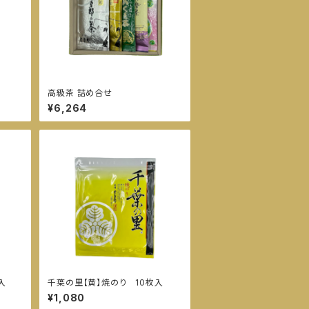
高級茶 詰め合せ
¥6,264
入
千葉の里【黄】焼のり 10枚入
¥1,080