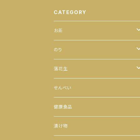
CATEGORY
お茶
緑茶
のり
100ｇ
玄米茶
全型
落花生
200ｇ
茎茶
手巻のり
からつき
せんべい
300ｇ
玉露
おにぎりのり
平袋（中袋サイズ）
健康食品
500ｇ
番茶
カットのり
一期一会（小袋サイズ）
漬け物
缶入り