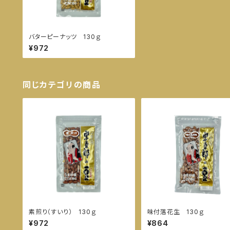
バターピーナッツ 130ｇ
¥972
同じカテゴリの商品
素煎り（すいり） 130ｇ
味付落花生 130ｇ
¥972
¥864