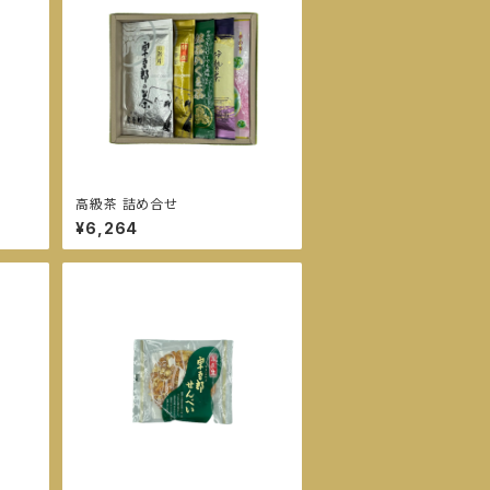
高級茶 詰め合せ
¥6,264