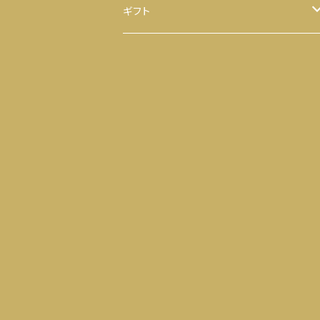
ほうじ茶
八千代 八福神のり
ギフト
ティーバッグ
お茶
ヒモ付き
【袋】
粉末茶
のり
ヒモ無し
【缶】
抹茶
お茶 と のり
ティーバッグ
落花生
せんべい