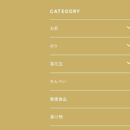
CATEGORY
お茶
緑茶
のり
100ｇ
玄米茶
全型
落花生
200ｇ
茎茶
手巻のり
からつき
せんべい
300ｇ
玉露
おにぎりのり
平袋（中袋サイズ）
健康食品
500ｇ
番茶
カットのり
一期一会（小袋サイズ）
漬け物
缶入り