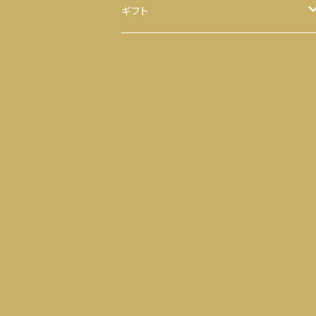
ほうじ茶
八千代 八福神のり
ギフト
ティーバッグ
お茶
ヒモ付き
【袋】
粉末茶
のり
ヒモ無し
【缶】
抹茶
お茶 と のり
ティーバッグ
落花生
せんべい