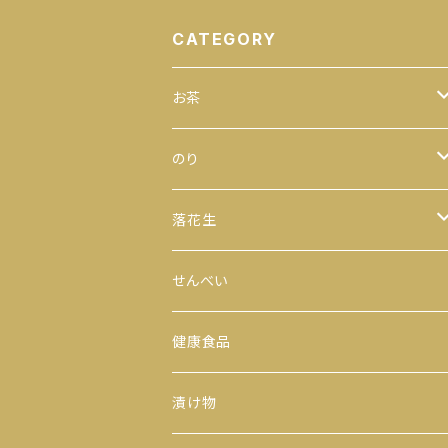
CATEGORY
お茶
緑茶
のり
100ｇ
玄米茶
全型
落花生
200ｇ
茎茶
手巻のり
からつき
せんべい
300ｇ
玉露
おにぎりのり
平袋（中袋サイズ）
健康食品
500ｇ
番茶
カットのり
一期一会（小袋サイズ）
漬け物
缶入り