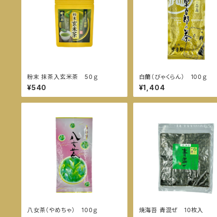
粉末 抹茶入玄米茶 50ｇ
白蘭（びゃくらん） 100ｇ
¥540
¥1,404
八女茶（やめちゃ） 100ｇ
焼海苔 青混ぜ 10枚入