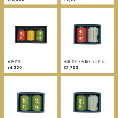
高級煎茶
高級 煎茶と金粉入り抹茶入玄
米茶
¥4,320
¥2,700