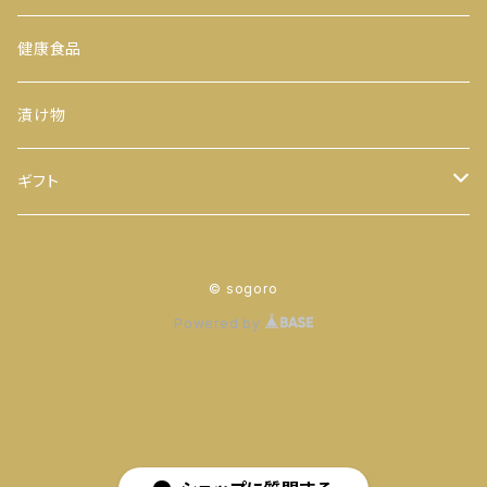
300ｇ
玉露
おにぎりのり
平袋（中袋サイズ）
健康食品
500ｇ
番茶
カットのり
一期一会（小袋サイズ）
漬け物
缶入り
ほうじ茶
八千代 八福神のり
ギフト
ティーバッグ
お茶
© sogoro
ヒモ付き
【袋】
粉末茶
のり
Powered by
ヒモ無し
【缶】
抹茶
お茶 と のり
ティーバッグ
落花生