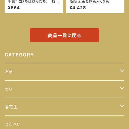
千葉半立（ちばはんだち） 120
高級 煎茶と抹茶入くき茶
ｇ
¥864
¥4,428
商品一覧に戻る
CATEGORY
お茶
緑茶
のり
100ｇ
玄米茶
全型
落花生
200ｇ
茎茶
手巻のり
からつき
せんべい