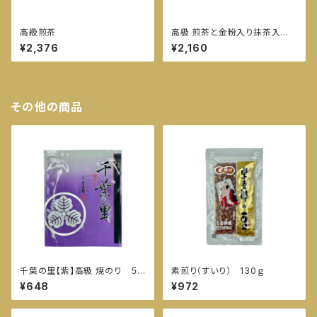
高級煎茶
高級 煎茶と金粉入り抹茶入玄
米茶
¥2,376
¥2,160
その他の商品
千葉の里【紫】高級 焼のり ５
素煎り（すいり） 130ｇ
枚入
¥648
¥972