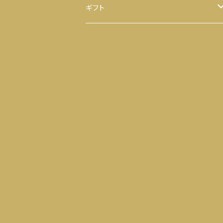
ほうじ茶
八千代 八福神のり
ギフト
ティーバッグ
お茶
ヒモ付き
【袋】
粉末茶
のり
ヒモ無し
【缶】
抹茶
お茶 と のり
ティーバッグ
落花生
せんべい