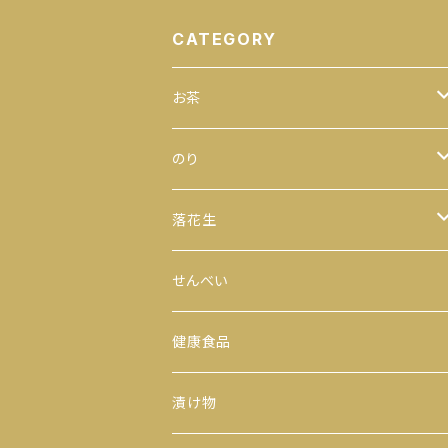
CATEGORY
お茶
緑茶
のり
100ｇ
玄米茶
全型
落花生
200ｇ
茎茶
手巻のり
からつき
せんべい
300ｇ
玉露
おにぎりのり
平袋（中袋サイズ）
健康食品
500ｇ
番茶
カットのり
一期一会（小袋サイズ）
漬け物
缶入り