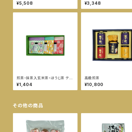
¥5,508
¥3,348
煎茶・抹茶入玄米茶・ほうじ茶 ティ
高級煎茶
ーバッグ
¥1,404
¥10,800
その他の商品