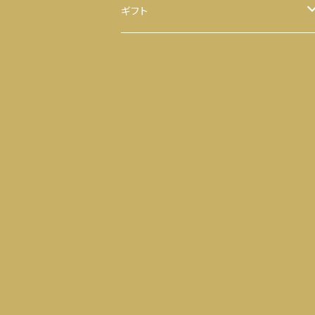
ほうじ茶
八千代 八福神のり
ギフト
ティーバッグ
お茶
ヒモ付き
【袋】
粉末茶
のり
ヒモ無し
【缶】
抹茶
お茶 と のり
ティーバッグ
落花生
せんべい