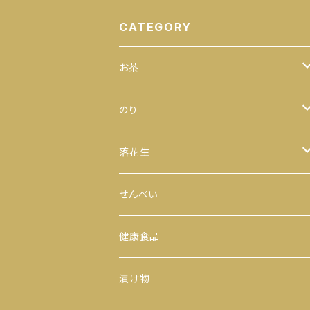
CATEGORY
お茶
緑茶
のり
100ｇ
玄米茶
全型
落花生
200ｇ
茎茶
手巻のり
からつき
せんべい
300ｇ
玉露
おにぎりのり
平袋（中袋サイズ）
健康食品
500ｇ
番茶
カットのり
一期一会（小袋サイズ）
漬け物
缶入り