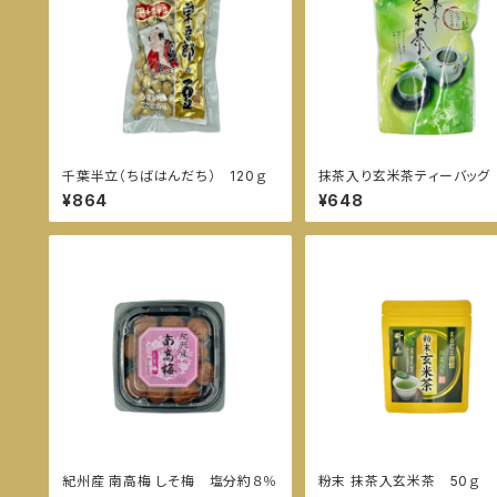
千葉半立（ちばはんだち） 120ｇ
抹茶入り玄米茶ティーバッグ
袋入
¥864
¥648
紀州産 南高梅 しそ梅 塩分約８％
粉末 抹茶入玄米茶 50ｇ