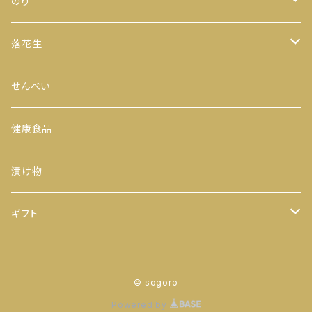
緑茶
のり
100ｇ
玄米茶
全型
落花生
200ｇ
茎茶
手巻のり
からつき
せんべい
300ｇ
玉露
おにぎりのり
平袋（中袋サイズ）
健康食品
500ｇ
番茶
カットのり
一期一会（小袋サイズ）
漬け物
缶入り
ほうじ茶
八千代 八福神のり
ギフト
ティーバッグ
お茶
© sogoro
ヒモ付き
【袋】
粉末茶
のり
Powered by