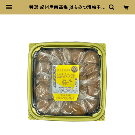
特選 紀州産南高梅 はちみつ漬梅干
塩分約８％ | sogoro