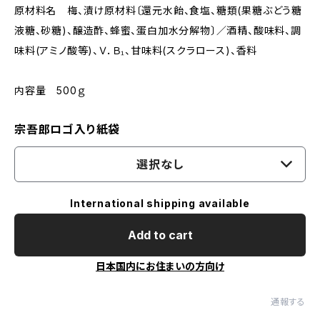
原材料名 梅、漬け原材料〔還元水飴、食塩、糖類(果糖ぶどう糖
液糖、砂糖)、醸造酢、蜂蜜、蛋白加水分解物〕／酒精、酸味料、調
味料(アミノ酸等)、Ｖ．Ｂ₁、甘味料(スクラロース)、香料
内容量 500ｇ
宗吾郎ロゴ入り紙袋
選択なし
International shipping available
Add to cart
日本国内にお住まいの方向け
通報する