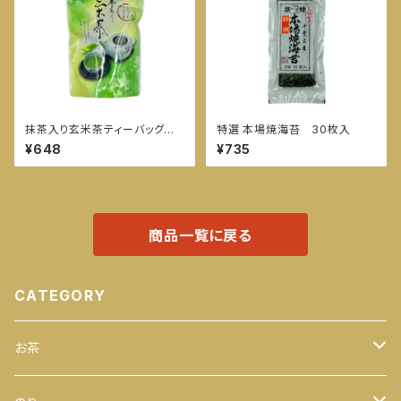
抹茶入り玄米茶ティーバッグ 2
特選 本場焼海苔 30枚入
0袋入
¥648
¥735
商品一覧に戻る
CATEGORY
お茶