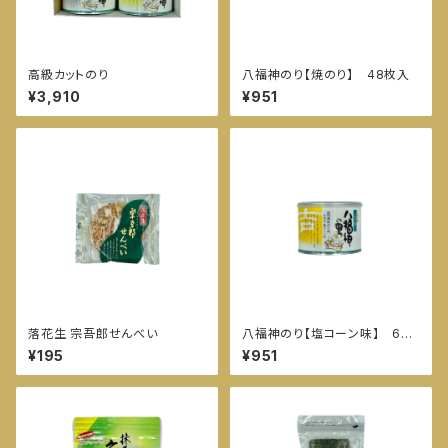
高級カットのり
八福神のり【焼のり】 48枚入
¥3,910
¥951
落花生 宗吾郎せんべい
八福神のり【塩コーン味】 60
枚入
¥195
¥951