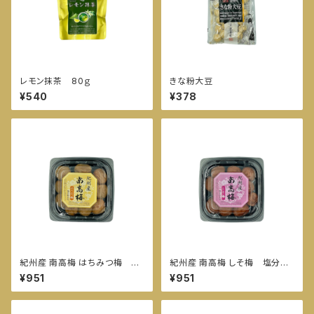
レモン抹茶 80ｇ
きな粉大豆
¥540
¥378
紀州産 南高梅 はちみつ梅 塩
紀州産 南高梅 しそ梅 塩分約
分約８％
８％
¥951
¥951