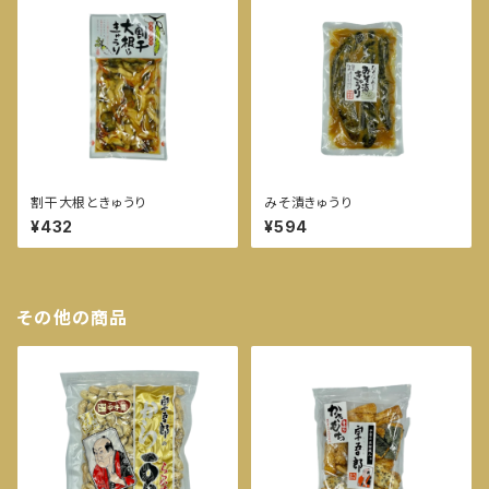
割干大根ときゅうり
みそ漬きゅうり
¥432
¥594
その他の商品