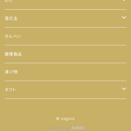
緑茶
のり
100ｇ
玄米茶
全型
落花生
200ｇ
茎茶
手巻のり
からつき
せんべい
300ｇ
玉露
おにぎりのり
平袋（中袋サイズ）
健康食品
500ｇ
番茶
カットのり
一期一会（小袋サイズ）
漬け物
缶入り
ほうじ茶
八千代 八福神のり
ギフト
ティーバッグ
お茶
© sogoro
ヒモ付き
【袋】
粉末茶
のり
Powered by