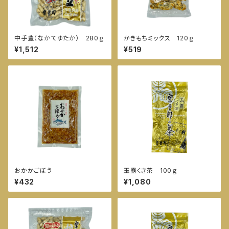
中手豊（なかてゆたか） 280ｇ
かきもちミックス 120ｇ
¥1,512
¥519
おかかごぼう
玉露くき茶 100ｇ
¥432
¥1,080