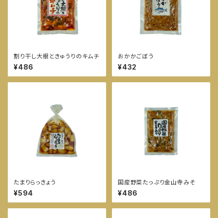
割り干し大根ときゅうりのキムチ
おかかごぼう
¥486
¥432
たまりらっきょう
国産野菜たっぷり金山寺みそ
¥594
¥486